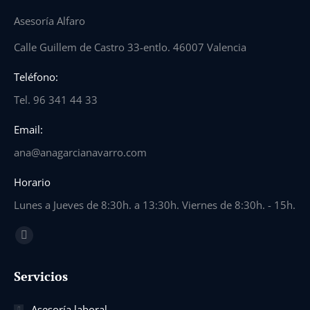
Asesoría Alfaro
Calle Guillem de Castro 33-entlo. 46007 Valencia
Teléfono:
Tel. 96 341 44 33
Email:
ana@anagarcianavarro.com
Horario
Lunes a Jueves de 8:30h. a 13:30h. Viernes de 8:30h. - 15h.
Find us on:
Mail
page
Servicios
opens
in
Asesoría laboral